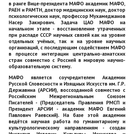
в ранге Вице-президента МАФО академик МАФО,
РАЕН и РАМТН, доктор медицинских наук, доктор
психологических наук, профессор Мухамеджанов
Насер Закирович. Задача ЦАО МАФО на
начальном этапе - восстановление утраченных
при распаде СССР научных связей как на уровне
отдельных учёных, так и на уровне научных
организаций, с последующим содействием МАФО
в процессе интеграции центрально-азиатских
стран совместно с Россией в мировую научно-
образовательную систему.
МАФО является соучредителем Академии
Русской Словесности и Изящных Искусств им. Г.Р.
Державина (АРСИИ), воссозданной совместно с
Российским Межрегиональным Союзом
Писателей - (Председатель Правления РМСП и
Президент АРСИИ - академик МАФО Евгений
Павлович Раевский). На базе этой академии
ведётся научная работа по гуманитарному и
культурологическому направлениям - создан
Институт Истории, Культуры, Искусства и